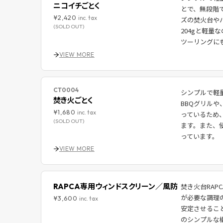
ニコイチごとく
とで、無段階
¥2,420
inc. tax
ズの焚火台や
(SOLD OUT)
204gと軽
ツーリングに
VIEW MORE
CT0004
シンプルで軽
焚き火ごとく
BBQグリルや
¥1,680
inc. tax
っているため
(SOLD OUT)
ます。また、
っています。
VIEW MORE
RAPCA専用ウィンドスクリーン／風防
焚き火台RA
が必要な調理
¥3,600
inc. tax
安定させるこ
のシンプルな