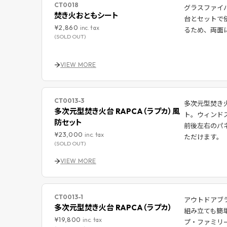
CT0018
グラスファイ
焚き火おともシート
台とセットで
¥2,860
inc. tax
るため、両面
(SOLD OUT)
VIEW MORE
CT0013-3
多次元型焚き
多次元型焚き火台 RAPCA（ラプカ）風
ト。ウィンドス
防セット
前後左右のパ
¥23,000
inc. tax
ただけます。
(SOLD OUT)
VIEW MORE
CT0013-1
アウトドアブラ
多次元型焚き火台 RAPCA（ラプカ）
組み立ても簡
¥19,800
inc. tax
プ・ファミリ