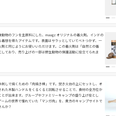
。
動物のフンを主原料にした、maagz オリジナルの着火剤。インドの
ら着想を得たアイテムです。表面はサラッとしていてベトつかず、一
火剤と同じようにお使いいただけます。この着火剤は「自然との循
にしており、売り上げの一部は野生動物の保護活動に役立てられま
串刺しで焼くための「肉焼き棒」です。焚き火台の上にセットし、オ
された木製ハンドルをくるくると回転させることで、食材の全方位か
ことが出来ます。グループやファミリーキャンプの盛り上げ役とし
ゲームの世界で憧れていた「マンガ肉」を、貴方のキャンプサイトで
せんか？