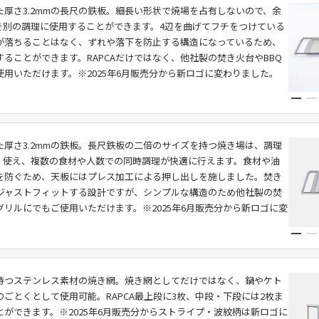
た厚さ3.2mmの長尺の鉄板。細長い形状で焼場を占有しないので、余
を別の調理に使用することができます。4辺を曲げてフチをつけている
が落ちることはなく、ずれや落下を防止する構造になっているため、
ることができます。RAPCAだけではなく、他社製の焚き火台やBBQ
使用いただけます。※2025年6月販売分から新ロゴに変わりました。
た厚さ3.2mmの鉄板。長尺鉄板の二倍のサイズを持つ焼き場は、調理
く使え、複数の食材や人数での同時調理が快適に行えます。食材や油
を防ぐため、天板にはプレス加工による押し出しを施しました。焚き
Aにジャストフィットする設計ですが、シンプルな構造のため他社製の焚
グリルにでもご使用いただけます。※2025年6月販売分から新ロゴに変
持つステンレス素材の焼き網。焼き網としてだけではなく、鍋やケト
ごとくとして使用可能。RAPCA最上段に3枚、中段・下段には2枚ま
とができます。※2025年6月販売分からストライプ・波紋柄は新ロゴに