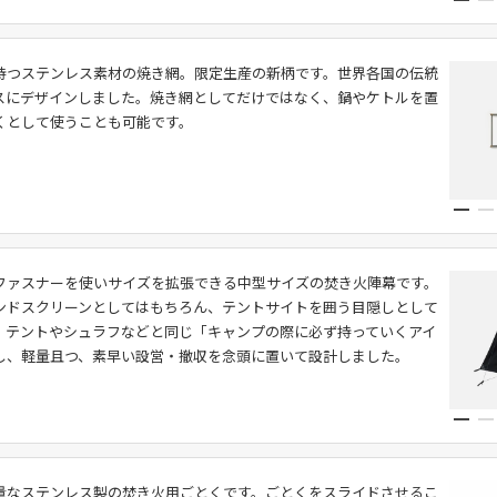
持つステンレス素材の焼き網。限定生産の新柄です。世界各国の伝統
スにデザインしました。焼き網としてだけではなく、鍋やケトルを置
くとして使うことも可能です。
ファスナーを使いサイズを拡張できる中型サイズの焚き火陣幕です。
ンドスクリーンとしてはもちろん、テントサイトを囲う目隠しとして
。テントやシュラフなどと同じ「キャンプの際に必ず持っていくアイ
し、軽量且つ、素早い設営・撤収を念頭に置いて設計しました。
量なステンレス製の焚き火用ごとくです。ごとくをスライドさせるこ