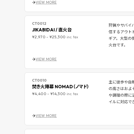
VIEW MORE
CT0012
狩猟やサバイ
JIKABIDAI / 直火台
信するアウトド
¥2,970
-
¥25,300
inc. tax
ギア。大型の
火台です。
VIEW MORE
CT0010
主に徒歩や自
焚き火陣幕 NOMAD（ノマド）
の高さはおよ
¥4,400
-
¥14,300
inc. tax
や調理の際に
イルに対応で
VIEW MORE