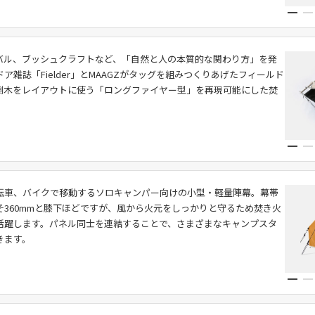
バル、ブッシュクラフトなど、「自然と人の本質的な関わり方」を発
ア雑誌「Fielder」とMAAGZがタッグを組みつくりあげたフィールド
倒木をレイアウトに使う「ロングファイヤー型」を再現可能にした焚
転車、バイクで移動するソロキャンパー向けの小型・軽量陣幕。幕帯
そ360mmと膝下ほどですが、風から火元をしっかりと守るため焚き火
活躍します。パネル同士を連結することで、さまざまなキャンプスタ
きます。