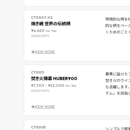
CT0007-V2
特徴的な柄を
焼き網 世界の伝統柄
的な柄をベー
¥4,620
inc. tax
くためのごと
(SOLD OUT)
VIEW MORE
CT0011
幕帯に設けた
焚き火陣幕 HUBER900
焚き火のウイ
¥7,700
-
¥22,000
inc. tax
も活躍します
(SOLD OUT)
テム」を目指
VIEW MORE
CT0005
シンプルで軽