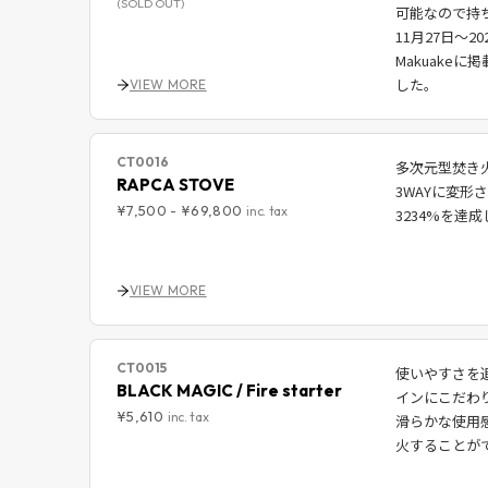
(SOLD OUT)
可能なので持
11月27日〜
Makuake
した。
VIEW MORE
CT0016
多次元型焚き火
RAPCA STOVE
3WAYに変形
¥7,500
-
¥69,800
inc. tax
3234%を達
VIEW MORE
CT0015
使いやすさを
BLACK MAGIC / Fire starter
インにこだわ
¥5,610
inc. tax
滑らかな使用
火することが