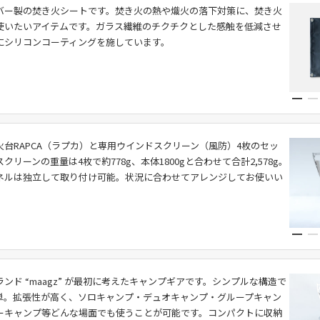
バー製の焚き火シートです。焚き火の熱や熾火の落下対策に、焚き火
使いたいアイテムです。ガラス繊維のチクチクとした感触を低減させ
にシリコンコーティングを施しています。
火台RAPCA（ラプカ）と専用ウインドスクリーン（風防）4枚のセッ
クリーンの重量は4枚で約778g、本体1800gと合わせて合計2,578g。
ネルは独立して取り付け可能。状況に合わせてアレンジしてお使いい
ンド “maagz” が最初に考えたキャンプギアです。シンプルな構造で
単。拡張性が高く、ソロキャンプ・デュオキャンプ・グループキャン
ーキャンプ等どんな場面でも使うことが可能です。コンパクトに収納