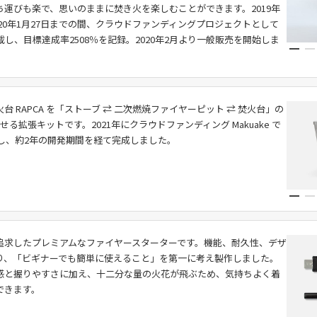
ち運びも楽で、思いのままに焚き火を楽しむことができます。2019年
2020年1月27日までの間、クラウドファンディングプロジェクトとして
に掲載し、目標達成率2508％を記録。2020年2月より一般販売を開始しま
台 RAPCA を「ストーブ ⇄ 二次燃焼ファイヤーピット ⇄ 焚火台」の
させる拡張キットです。2021年にクラウドファンディング Makuake で
成し、約2年の開発期間を経て完成しました。
追求したプレミアムなファイヤースターターです。機能、耐久性、デザ
り、「ビギナーでも簡単に使えること」を第一に考え製作しました。
感と握りやすさに加え、十二分な量の火花が飛ぶため、気持ちよく着
できます。