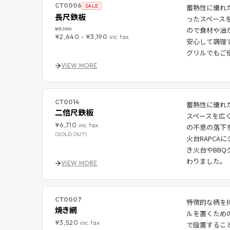
CT0006
SALE
蓄熱性に優れ
長尺鉄板
ったスペース
¥3,190
ので食材や油
¥2,640
-
¥3,190
inc. tax
安心して調理す
グリルでもご
VIEW MORE
CT0014
蓄熱性に優れ
二倍尺鉄板
スペースを広
¥6,710
inc. tax
の不意の落下
(SOLD OUT)
火台RAPC
き火台やBBQ
わりました。
VIEW MORE
CT0007
特徴的な柄を
焼き網
ルを置くための
¥3,520
inc. tax
で設置するこ