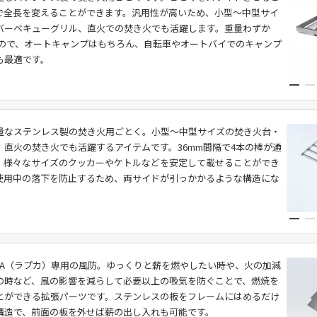
で全長を変えることができます。汎用性が高いため、小型〜中型サイ
バーベキューグリル、直火での焚き火でも活躍します。重量わずか
量なので、オートキャンプはもちろん、自転車やオートバイでのキャンプ
も最適です。
量なステンレス製の焚き火用ごとく。小型〜中型サイズの焚き火台・
、直火の焚き火でも活躍するアイテムです。36mm間隔で4本の棒が通
、様々なサイズのクッカーやケトルなどを安定して載せることができ
使用中の落下を防止するため、両サイドが引っかかるような構造にな
PCA（ラプカ）専用の風防。ゆっくりと薪を燃やしたい時や、火の加減
の時など、風の影響を減らして必要以上の吸気を防ぐことで、燃焼を
とができる拡張パーツです。ステンレスの板をフレームにはめるだけ
構造で、前面の板を外せば薪の出し入れも可能です。