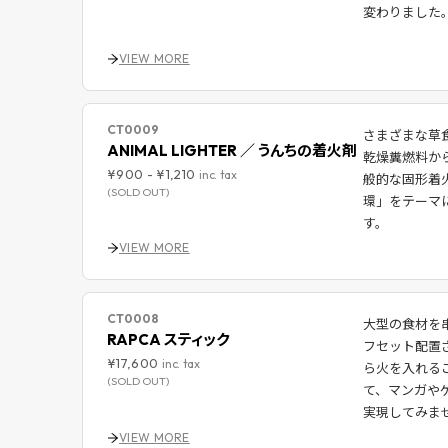
変わりました
VIEW MORE
CT0009
さまざまな草食
ANIMAL LIGHTER ／ うんちの着火剤
乾燥糞燃料か
¥900
-
¥1,210
inc. tax
般的な固形着
(SOLD OUT)
環」をテーマ
す。
VIEW MORE
CT0008
大型の食材を
RAPCA スティック
フセット配置
¥17,600
inc. tax
ら火を入れる
(SOLD OUT)
て、マンガや
実現してみま
VIEW MORE