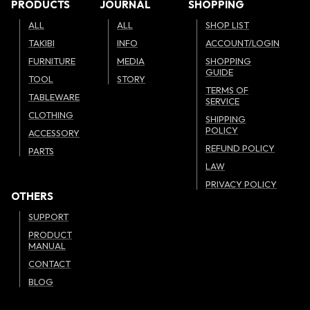
PRODUCTS
JOURNAL
SHOPPING
ALL
ALL
SHOP LIST
TAKIBI
INFO
ACCOUNT/LOGIN
FURNITURE
MEDIA
SHOPPING
GUIDE
TOOL
STORY
TERMS OF
TABLEWARE
SERVICE
CLOTHING
SHIPPING
POLICY
ACCESSORY
REFUND POLICY
PARTS
LAW
PRIVACY POLICY
OTHERS
SUPPORT
PRODUCT
MANUAL
CONTACT
BLOG