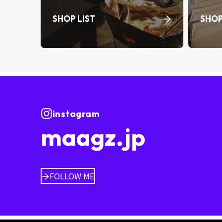
SHOP LIST
SHOP
instagram
maagz.jp
FOLLOW ME