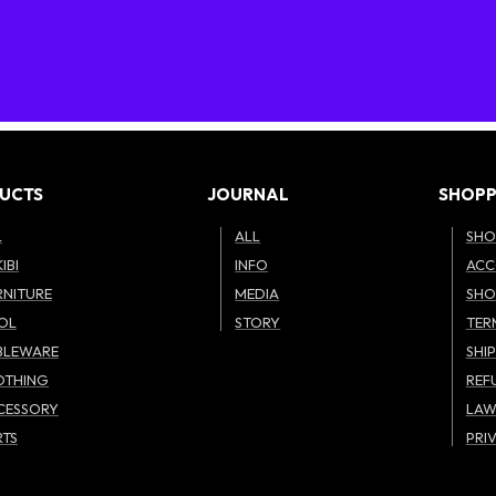
UCTS
JOURNAL
SHOPP
L
ALL
SHO
IBI
INFO
ACC
RNITURE
MEDIA
SHO
OL
STORY
TER
BLEWARE
SHI
OTHING
REF
CESSORY
LA
RTS
PRI