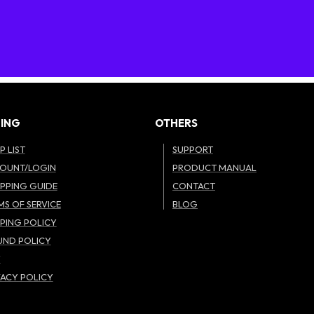
ING
OTHERS
P LIST
SUPPORT
OUNT/LOGIN
PRODUCT MANUAL
PPING GUIDE
CONTACT
MS OF SERVICE
BLOG
PPING POLICY
UND POLICY
W
VACY POLICY