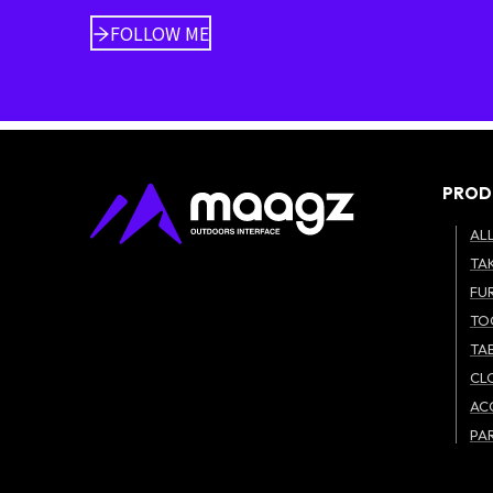
FOLLOW ME
PROD
AL
TAK
FU
TO
TA
CL
AC
PA