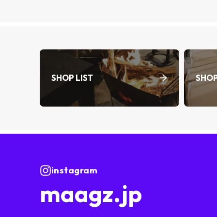
SHOP LIST
SHOP
instagram
maagz.jp