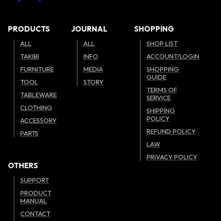
PRODUCTS
JOURNAL
SHOPPING
ALL
ALL
SHOP LIST
TAKIBI
INFO
ACCOUNT/LOGIN
FURNITURE
MEDIA
SHOPPING
GUIDE
TOOL
STORY
TERMS OF
TABLEWARE
SERVICE
CLOTHING
SHIPPING
POLICY
ACCESSORY
REFUND POLICY
PARTS
LAW
PRIVACY POLICY
OTHERS
SUPPORT
PRODUCT
MANUAL
CONTACT