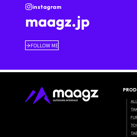
instagram
maagz.jp
FOLLOW ME
PROD
AL
TAK
FU
TO
TA